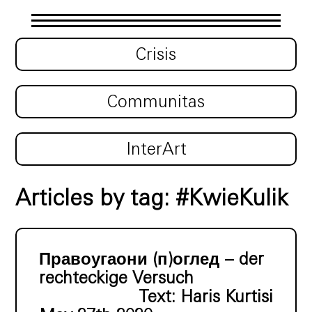
Crisis
Communitas
InterArt
Articles by tag: #KwieKulik
Правоугаони (п)оглед – der
rechteckige Versuch
Text:
Haris Kurtisi